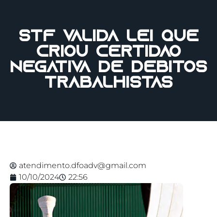
STF valida lei que
criou Certidão
Negativa de Débitos
Trabalhistas
atendimento.dfoadv@gmail.com
10/10/2024
22:56