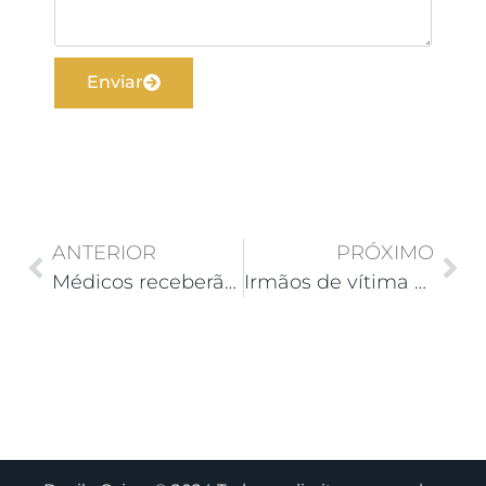
Enviar
ANTERIOR
PRÓXIMO
Médicos receberão indenização por período irregular de aposentadoria compulsória
Irmãos de vítima de acidente de trabalho não têm de ser dependentes econômicos para buscar indenização