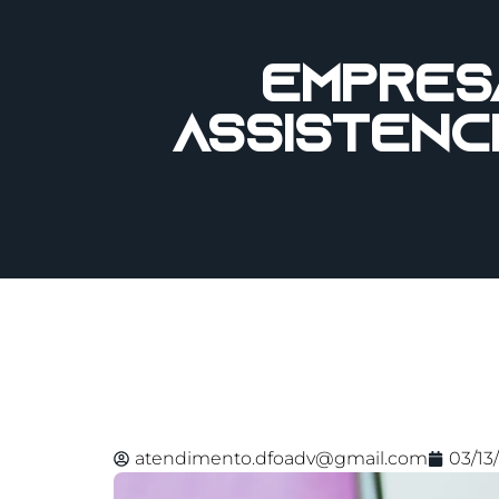
Empres
assistênc
atendimento.dfoadv@gmail.com
03/13