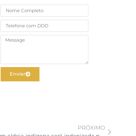
Enviar
PRÓXIMO
Enfermeira que atuava em aldeia indígena será indenizada por condições de trabalho precárias