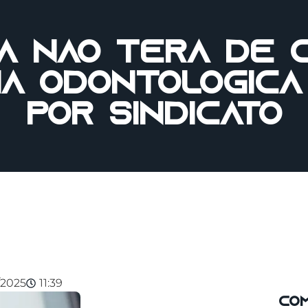
a não terá de 
ia odontológica
por sindicato
/2025
11:39
com