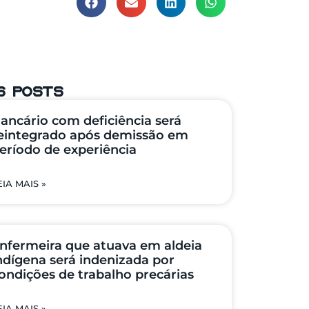
s posts
ancário com deficiência será
eintegrado após demissão em
eríodo de experiência
EIA MAIS »
nfermeira que atuava em aldeia
ndígena será indenizada por
ondições de trabalho precárias
EIA MAIS »