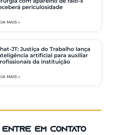
irurgia com aparelho de raio-x
eceberá periculosidade
EIA MAIS »
hat-JT: Justiça do Trabalho lança
nteligência artificial para auxiliar
rofissionais da instituição
EIA MAIS »
entre em contato