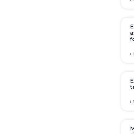
E
a
f
L
E
t
L
M