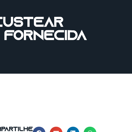
custear
 fornecida
partilhe