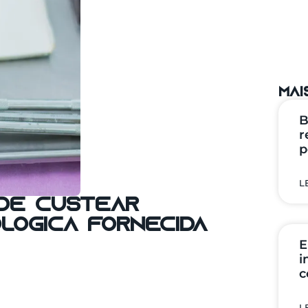
mai
B
r
p
L
de custear
lógica fornecida
E
i
c
L