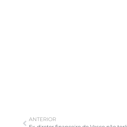
ANTERIOR
Ex-diretor financeiro do Vasco não terá 